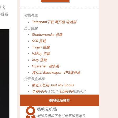
具客
由器客
资源分享
Telegram下载
网页版
电报群
自己搭建
Shadowsocks 搭建
SSR 搭建
Trojan 搭建
V2Ray 搭建
Xray 搭建
Hysteria一键安装
搬瓦工 Bandwagon VPS服务器
付费节点推荐
搬瓦工机场
Just My Socks
免费VPN
(大陆用)
回国VPN
(海外用)
翻墙机场推荐
扬帆云机场
老牌机场旗下年付低至10元每月