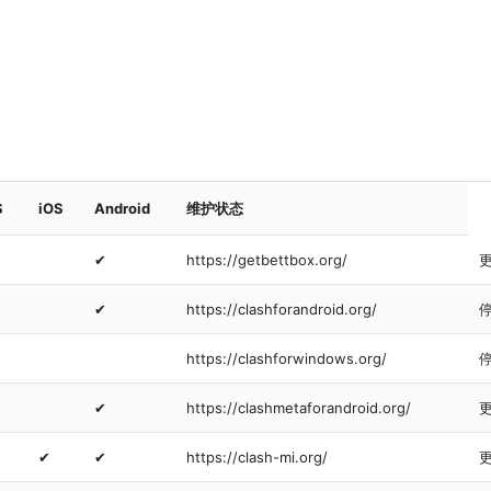
S
iOS
Android
维护状态
✔
https://getbettbox.org/
✔
https://clashforandroid.org/
https://clashforwindows.org/
✔
https://clashmetaforandroid.org/
✔
✔
https://clash-mi.org/